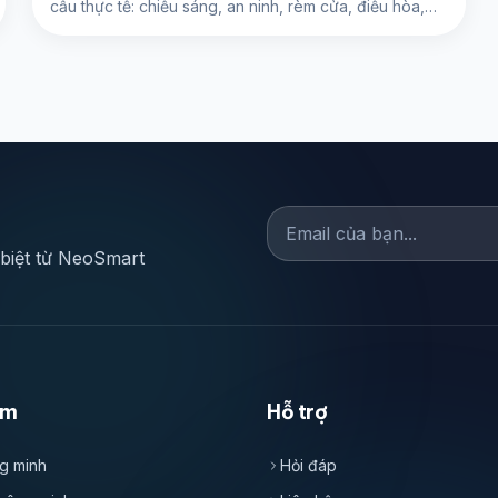
cầu thực tế: chiếu sáng, an ninh, rèm cửa, điều hòa,
tiết kiệm điện và điều khiển bằng giọng nói.
 biệt từ NeoSmart
ẩm
Hỗ trợ
g minh
Hỏi đáp