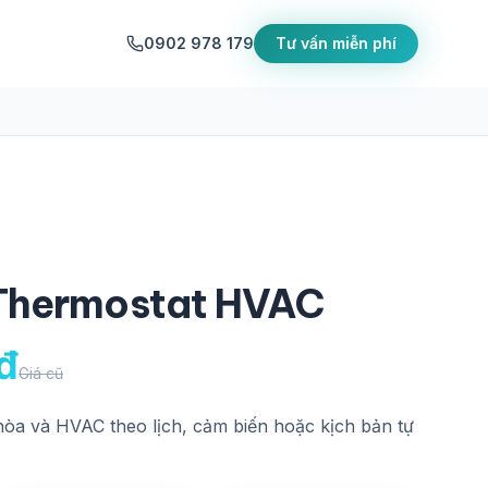
0902 978 179
Tư vấn miễn phí
Thermostat HVAC
đ
Giá cũ
 hòa và HVAC theo lịch, cảm biến hoặc kịch bản tự