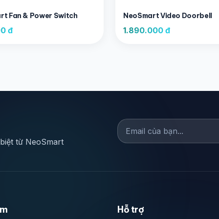
t Fan & Power Switch
NeoSmart Video Doorbell
0 đ
1.890.000 đ
 biệt từ NeoSmart
ẩm
Hỗ trợ